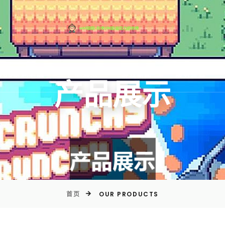
)
W66给利老牌
产品展示
游戏新闻
服务宗旨
产品展示
首页
OUR PRODUCTS