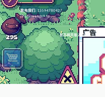
致电我们:
13594780427
j9-zhenren@j9.fo
首页网页版入口
关于