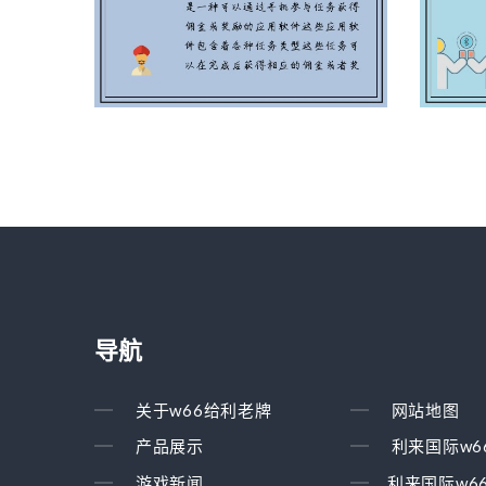
导航
关于w66给利老牌
网站地图
产品展示
利来国际w6
游戏新闻
利来国际w6