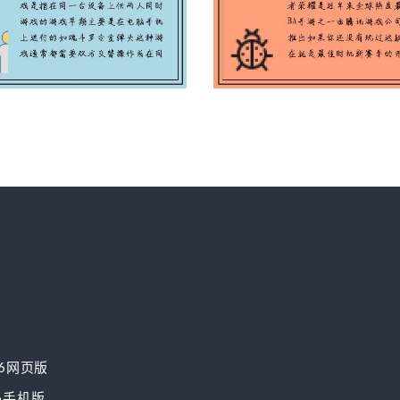
6网页版
6手机版