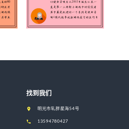
找到我们
明光市轧胖星海54号
13594780427